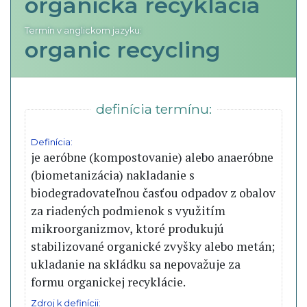
organická recyklácia
Termín v anglickom jazyku:
organic recycling
definícia termínu:
Definícia:
je aeróbne (kompostovanie) alebo anaeróbne
(biometanizácia) nakladanie s
biodegradovateľnou časťou odpadov z obalov
za riadených podmienok s využitím
mikroorganizmov, ktoré produkujú
stabilizované organické zvyšky alebo metán;
ukladanie na skládku sa nepovažuje za
formu organickej recyklácie.
Zdroj k definícii: