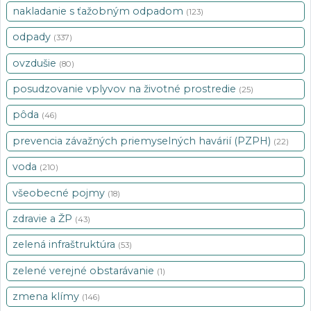
nakladanie s ťažobným odpadom
(123)
odpady
(337)
ovzdušie
(80)
posudzovanie vplyvov na životné prostredie
(25)
pôda
(46)
prevencia závažných priemyselných havárií (PZPH)
(22)
voda
(210)
všeobecné pojmy
(18)
zdravie a ŽP
(43)
zelená infraštruktúra
(53)
zelené verejné obstarávanie
(1)
zmena klímy
(146)