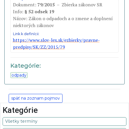
Dokument:
79/2015
– Zbierka zákonov SR
Info:
§ 52 odsek 19
Názov: Zákon o odpadoch a o zmene a doplnení
niektorých zákonov
Link k definícii:
https://www.slov-lex.sk/ezbierky/pravne-
predpisy/SK/ZZ/2015/79
Kategórie:
odpady
späť na zoznam pojmov
Kategórie
Všetky termíny