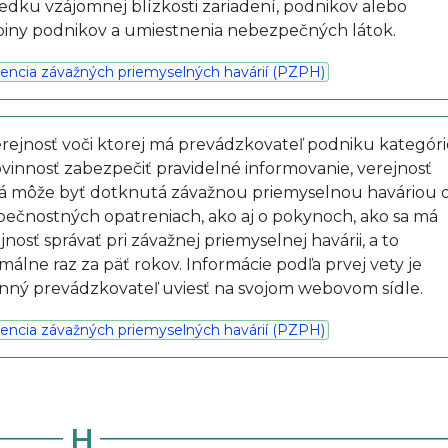
edku vzájomnej blízkosti zariadení, podnikov alebo
iny podnikov a umiestnenia nebezpečných látok.
encia závažných priemyselných havárií (PZPH)
erejnosť voči ktorej má prevádzkovateľ podniku kategór
vinnosť zabezpečiť pravidelné informovanie, verejnosť
rá môže byť dotknutá závažnou priemyselnou haváriou 
ečnostných opatreniach, ako aj o pokynoch, ako sa má
jnosť správať pri závažnej priemyselnej havárii, a to
málne raz za päť rokov. Informácie podľa prvej vety je
nný prevádzkovateľ uviesť na svojom webovom sídle.
encia závažných priemyselných havárií (PZPH)
H