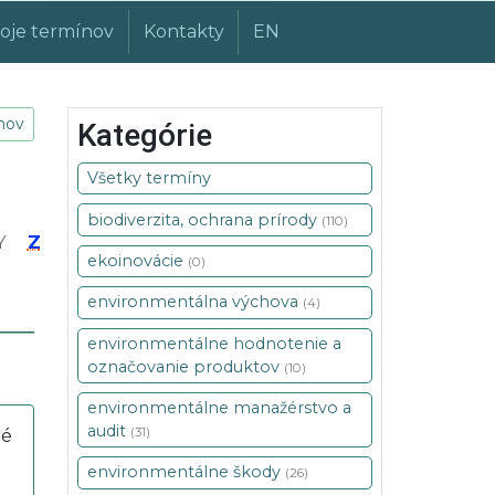
oje termínov
Kontakty
EN
ínov
Kategórie
Všetky termíny
biodiverzita, ochrana prírody
(110)
Y
Z
ekoinovácie
(0)
environmentálna výchova
(4)
environmentálne hodnotenie a
označovanie produktov
(10)
environmentálne manažérstvo a
audit
(31)
ré
environmentálne škody
(26)