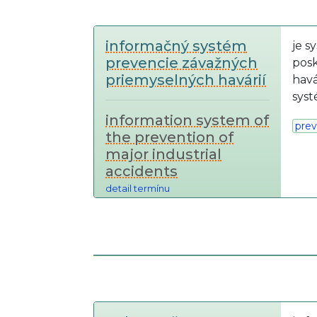
informačný systém
je s
prevencie závažných
posk
priemyselných havárií
havá
syst
information system of
prev
the prevention of
major industrial
accidents
detail termínu