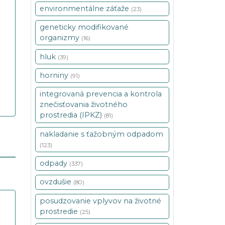
environmentálne záťaže
(23)
geneticky modifikované
organizmy
(16)
hluk
(39)
horniny
(91)
integrovaná prevencia a kontrola
znečisťovania životného
prostredia (IPKZ)
(81)
nakladanie s ťažobným odpadom
(123)
odpady
(337)
ovzdušie
(80)
posudzovanie vplyvov na životné
prostredie
(25)