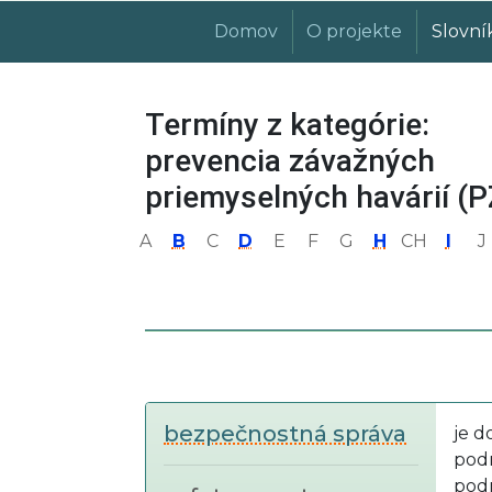
Domov
O projekte
Slovní
Termíny z kategórie:
prevencia závažných
priemyselných havárií (
A
B
C
D
E
F
G
H
CH
I
J
bezpečnostná správa
je d
podn
pod