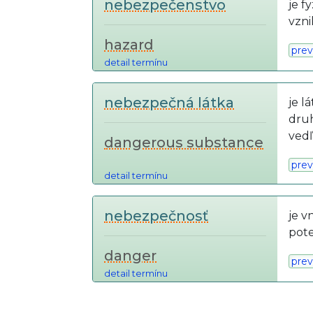
nebezpečenstvo
je f
vzni
hazard
prev
detail termínu
nebezpečná látka
je l
druh
vedľ
dangerous substance
prev
detail termínu
nebezpečnosť
je v
pote
danger
prev
detail termínu