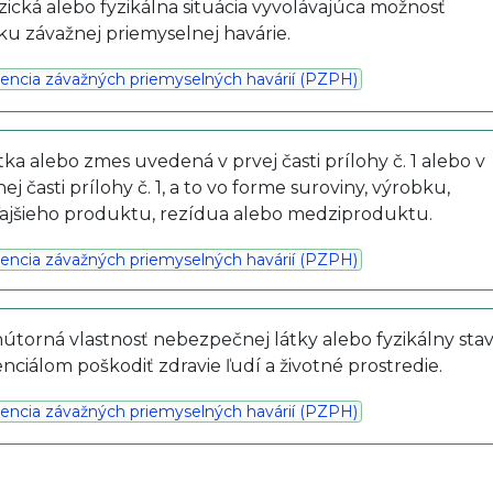
yzická alebo fyzikálna situácia vyvolávajúca možnosť
ku závažnej priemyselnej havárie.
encia závažných priemyselných havárií (PZPH)
átka alebo zmes uvedená v prvej časti prílohy č. 1 alebo v
ej časti prílohy č. 1, a to vo forme suroviny, výrobku,
ajšieho produktu, rezídua alebo medziproduktu.
encia závažných priemyselných havárií (PZPH)
nútorná vlastnosť nebezpečnej látky alebo fyzikálny stav
nciálom poškodiť zdravie ľudí a životné prostredie.
encia závažných priemyselných havárií (PZPH)