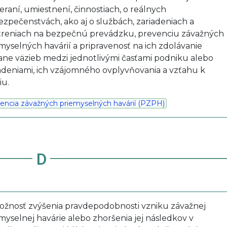
raní, umiestnení, činnostiach, o reálnych
zpečenstvách, ako aj o službách, zariadeniach a
treniach na bezpečnú prevádzku, prevenciu závažných
myselných havárií a pripravenosť na ich zdolávanie
ane väzieb medzi jednotlivými časťami podniku alebo
adeniami, ich vzájomného ovplyvňovania a vzťahu k
iu.
encia závažných priemyselných havárií (PZPH)
D
ožnosť zvýšenia pravdepodobnosti vzniku závažnej
myselnej havárie alebo zhoršenia jej následkov v