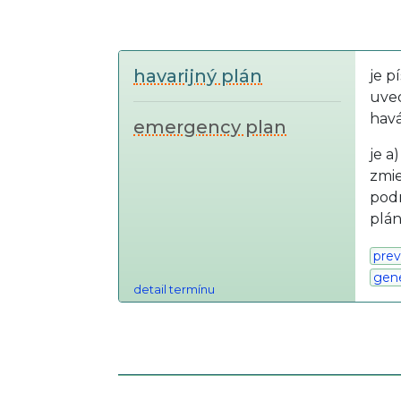
havarijný plán
je p
uve
havá
emergency plan
je a
zmie
podn
plán
prev
gen
detail termínu