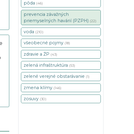
pôda
(46)
prevencia závažných
priemyselných havárií (PZPH)
(22)
voda
(210)
všeobecné pojmy
ie
(18)
zdravie a ŽP
(43)
o
zelená infraštruktúra
(53)
zelené verejné obstarávanie
(1)
zmena klímy
(146)
zosuvy
(30)