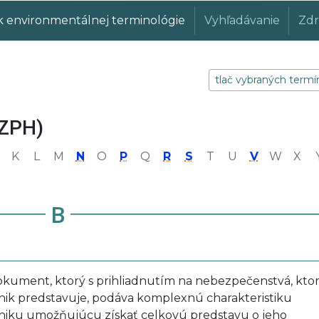
k environmentálnej terminológie
Vyhľadávanie
Zdr
tlač vybraných term
PZPH)
K
L
M
N
O
P
Q
R
S
T
U
V
W
X
B
okument, ktorý s prihliadnutím na nebezpečenstvá, kto
ik predstavuje, podáva komplexnú charakteristiku
niku umožňujúcu získať celkovú predstavu o jeho