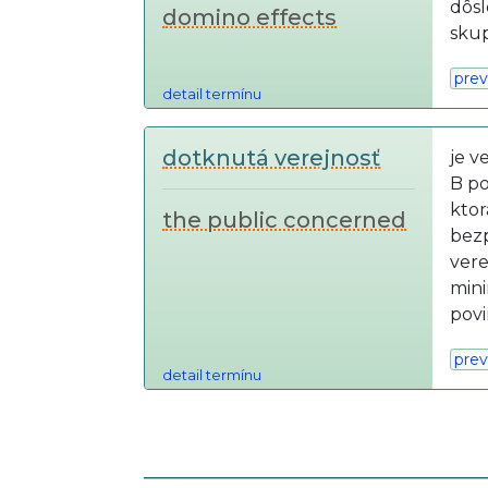
dôsl
domino effects
skup
prev
detail termínu
dotknutá verejnosť
je v
B po
kto
the public concerned
bezp
vere
mini
povi
prev
detail termínu