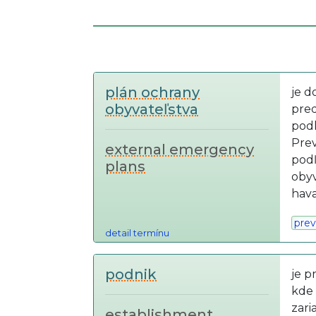
plán ochrany
je d
obyvateľstva
pred
pod
Prev
external emergency
podľ
plans
obyv
hav
prev
detail termínu
podnik
je p
kde 
zari
establishment