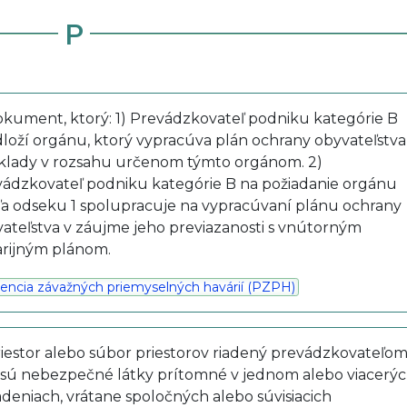
P
okument, ktorý: 1) Prevádzkovateľ podniku kategórie B
loží orgánu, ktorý vypracúva plán ochrany obyvateľstva
klady v rozsahu určenom týmto orgánom. 2)
ádzkovateľ podniku kategórie B na požiadanie orgánu
a odseku 1 spolupracuje na vypracúvaní plánu ochrany
ateľstva v záujme jeho previazanosti s vnútorným
arijným plánom.
encia závažných priemyselných havárií (PZPH)
riestor alebo súbor priestorov riadený prevádzkovateľom
sú nebezpečné látky prítomné v jednom alebo viacerý
adeniach, vrátane spoločných alebo súvisiacich