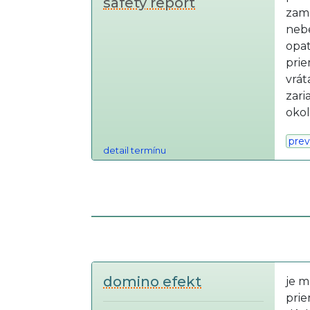
safety report
zame
nebe
opa
prie
vrát
zari
okol
prev
detail termínu
domino efekt
je m
prie