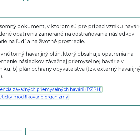
ísomný dokument, v ktorom sú pre prípad vzniku havári
dené opatrenia zamerané na odstraňovanie následkov
rie na ľudí a na životné prostredie.
) vnútorný havarijný plán, ktorý obsahuje opatrenia na
rnenie následkov závažnej priemyselnej havárie v
iku, b) plán ochrany obyvateľstva (tzv. externý havarijn
).
encia závažných priemyselných havárií (PZPH)
eticky modifikované organizmy
I