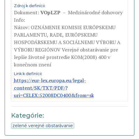
Zdroj k definícii:
Dokument:
VOpLZP
– Medzinárodné dohovory
Info:
Názov: OZNÁMENIE KOMISIE EURÓPSKEMU
PARLAMENTU, RADE, EURÓPSKEMU
HOSPODÁRSKEMU A SOCIÁLNEMU VÝBORU A
VÝBORU REGIÓNOV Verejné obstarávanie pre
lepšie životné prostredie KOM(2008) 400 v
konečnom znení
Link k definícii:
https://eur-lex.europa.eu/legal-
content/SK/TXT/PDF/?
uri=CELEX:52008DC0400&from=sk
Kategórie:
zelené verejné obstarávanie