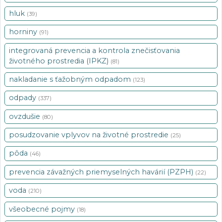
hluk
(39)
horniny
(91)
integrovaná prevencia a kontrola znečisťovania
životného prostredia (IPKZ)
(81)
nakladanie s ťažobným odpadom
(123)
odpady
(337)
ovzdušie
(80)
posudzovanie vplyvov na životné prostredie
(25)
pôda
(46)
prevencia závažných priemyselných havárií (PZPH)
(22)
voda
(210)
všeobecné pojmy
(18)