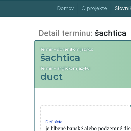
Domov
O projekte
Slovní
Detail termínu:
šachtica
Termín v slovenskom jazyku:
šachtica
Termín v anglickom jazyku:
duct
Definícia:
je hĺbené banské alebo podzemné die