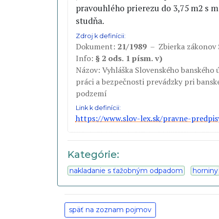
pravouhlého prierezu do 3,75 m2 s m
studňa.
Zdroj k definícii:
Dokument:
21/1989
– Zbierka zákonov
Info:
§ 2 ods. 1 písm. v)
Názov: Vyhláška Slovenského banského ú
práci a bezpečnosti prevádzky pri bansk
podzemí
Link k definícii:
https://www.slov-lex.sk/pravne-predp
Kategórie:
nakladanie s ťažobným odpadom
horniny
späť na zoznam pojmov