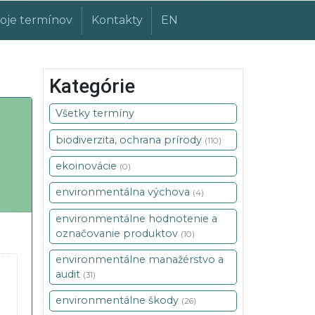
oje termínov
Kontakty
EN
Kategórie
Všetky termíny
biodiverzita, ochrana prírody
(110)
ekoinovácie
(0)
environmentálna výchova
(4)
environmentálne hodnotenie a
označovanie produktov
(10)
environmentálne manažérstvo a
audit
(31)
environmentálne škody
(26)