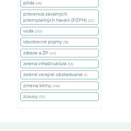
pôda
(46)
prevencia závažných
priemyselných havárií (PZPH)
(22)
voda
(210)
všeobecné pojmy
(18)
zdravie a ŽP
(43)
zelená infraštruktúra
(53)
zelené verejné obstarávanie
(1)
zmena klímy
(146)
zosuvy
(30)