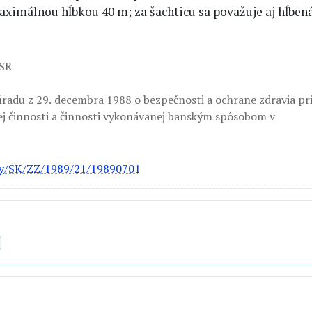
aximálnou hĺbkou 40 m; za šachticu sa považuje aj hĺben
 SR
radu z 29. decembra 1988 o bezpečnosti a ochrane zdravia pr
ej činnosti a činnosti vykonávanej banským spôsobom v
isy/SK/ZZ/1989/21/19890701