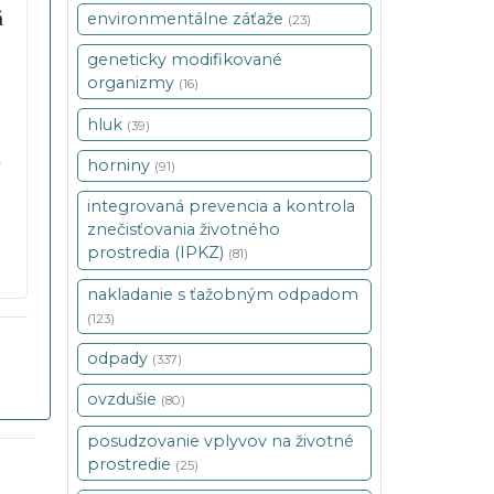
á
environmentálne záťaže
(23)
geneticky modifikované
organizmy
(16)
hluk
(39)
i
horniny
(91)
integrovaná prevencia a kontrola
znečisťovania životného
prostredia (IPKZ)
(81)
nakladanie s ťažobným odpadom
(123)
odpady
(337)
ovzdušie
(80)
posudzovanie vplyvov na životné
prostredie
(25)