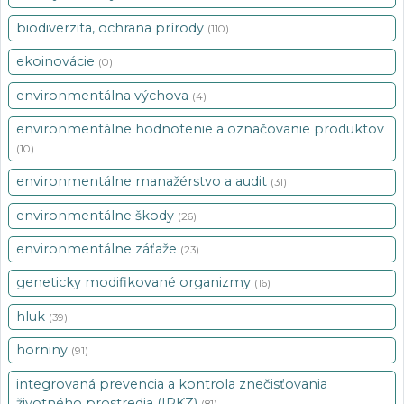
biodiverzita, ochrana prírody
(110)
ekoinovácie
(0)
environmentálna výchova
(4)
environmentálne hodnotenie a označovanie produktov
(10)
environmentálne manažérstvo a audit
(31)
environmentálne škody
(26)
environmentálne záťaže
(23)
geneticky modifikované organizmy
(16)
hluk
(39)
horniny
(91)
integrovaná prevencia a kontrola znečisťovania
životného prostredia (IPKZ)
(81)