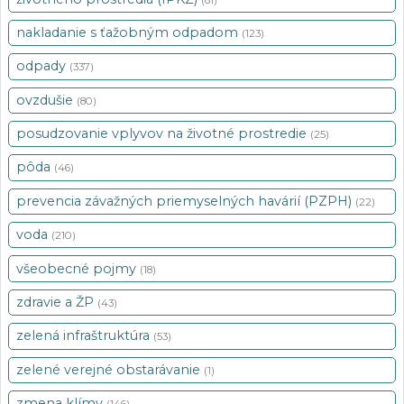
nakladanie s ťažobným odpadom
(123)
odpady
(337)
ovzdušie
(80)
posudzovanie vplyvov na životné prostredie
(25)
pôda
(46)
prevencia závažných priemyselných havárií (PZPH)
(22)
voda
(210)
všeobecné pojmy
(18)
zdravie a ŽP
(43)
zelená infraštruktúra
(53)
zelené verejné obstarávanie
(1)
zmena klímy