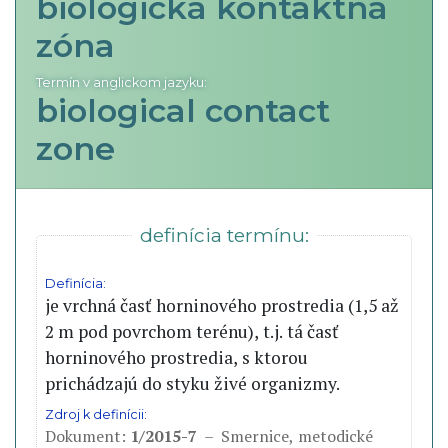
biologická kontaktná
zóna
Termín v anglickom jazyku:
biological contact
zone
definícia termínu:
Definícia:
je vrchná časť horninového prostredia (1,5 až
2 m pod povrchom terénu), t.j. tá časť
horninového prostredia, s ktorou
prichádzajú do styku živé organizmy.
Zdroj k definícii:
Dokument:
1/2015-7
– Smernice, metodické