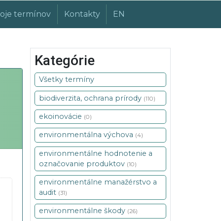
oje termínov
Kontakty
EN
Kategórie
Všetky termíny
biodiverzita, ochrana prírody
(110)
ekoinovácie
(0)
environmentálna výchova
(4)
environmentálne hodnotenie a
označovanie produktov
(10)
environmentálne manažérstvo a
audit
(31)
environmentálne škody
(26)