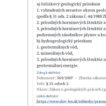
a) ložiskový geologický prieskum
1. vyhradených nerastov okrem geol
(podľa § 31 ods. 2 zákona č. 44/1988 Z
2. prírodných horninových štruktúr 
3. prírodných horninových štruktúr 
podzemných zásobníkov plynov a kva
b) hydrogeologický prieskum
1. geotermálnych vôd,
2. minerálnych vôd,
3. prírodných horninových štruktúr n
geotermálnej energie.
Zdroj k definícii:
Dokument:
569/2007
– Zbierka zákon
Info:
§ 21 odsek 2
Názov: Zákon o geologických prácach (g
Link k definícii:
https://www.slov-lex.sk/ezbierky/prav