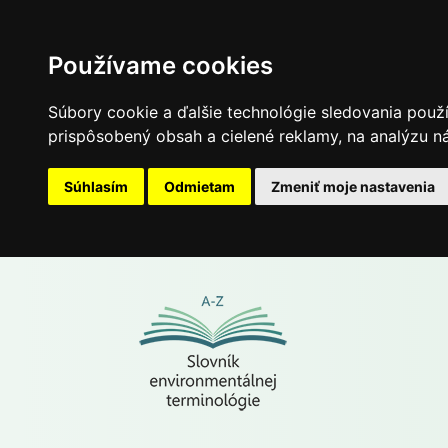
Používame cookies
Súbory cookie a ďalšie technológie sledovania použ
prispôsobený obsah a cielené reklamy, na analýzu ná
Súhlasím
Odmietam
Zmeniť moje nastavenia