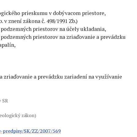
ogického prieskumu v dobývacom priestore,
b. v znení zákona č. 498/1991 Zb.)
a podzemných priestorov na účely ukladania,
a podzemných priestorov na zriaďovanie a prevádzku
palín,
a zriaďovanie a prevádzku zariadení na využívanie
ov SR
eologický zákon)
ne-predpisy/SK/ZZ/2007/569