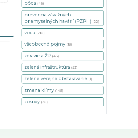
pôda
(46)
prevencia závažných
priemyselných havárií (PZPH)
(22)
voda
(210)
všeobecné pojmy
(18)
zdravie a ŽP
(43)
zelená infraštruktúra
(53)
zelené verejné obstarávanie
(1)
zmena klímy
(146)
zosuvy
(30)