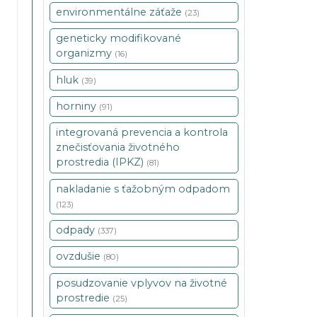
environmentálne záťaže
(23)
geneticky modifikované
organizmy
(16)
hluk
(39)
horniny
(91)
integrovaná prevencia a kontrola
znečisťovania životného
prostredia (IPKZ)
(81)
nakladanie s ťažobným odpadom
(123)
odpady
(337)
ovzdušie
(80)
posudzovanie vplyvov na životné
prostredie
(25)