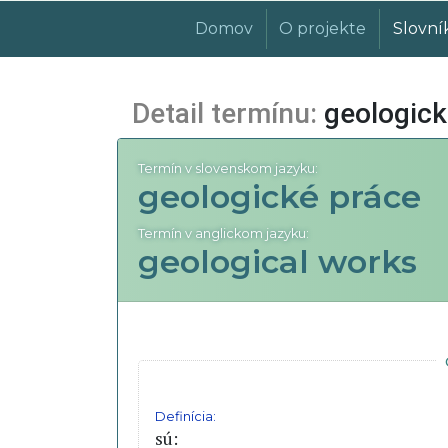
Domov
O projekte
Slovní
Detail termínu:
geologick
Termín v slovenskom jazyku:
geologické práce
Termín v anglickom jazyku:
geological works
Definícia:
sú: