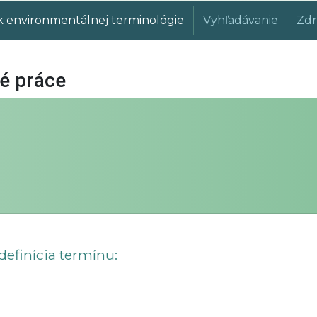
k environmentálnej terminológie
Vyhľadávanie
Zdr
é práce
definícia termínu: