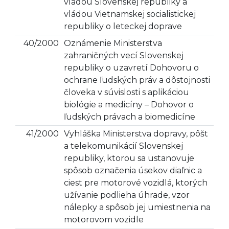
vládou Slovenskej republiky a
vládou Vietnamskej socialistickej
republiky o leteckej doprave
40/2000
Oznámenie Ministerstva
zahraničných vecí Slovenskej
republiky o uzavretí Dohovoru o
ochrane ľudských práv a dôstojnosti
človeka v súvislosti s aplikáciou
biológie a medicíny – Dohovor o
ľudských právach a biomedicíne
41/2000
Vyhláška Ministerstva dopravy, pôšt
a telekomunikácií Slovenskej
republiky, ktorou sa ustanovuje
spôsob označenia úsekov diaľnic a
ciest pre motorové vozidlá, ktorých
užívanie podlieha úhrade, vzor
nálepky a spôsob jej umiestnenia na
motorovom vozidle