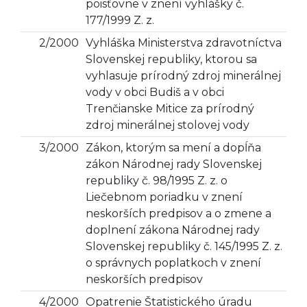
poisťovne v znení vyhlášky č.
177/1999 Z. z.
2/2000
Vyhláška Ministerstva zdravotníctva
Slovenskej republiky, ktorou sa
vyhlasuje prírodný zdroj minerálnej
vody v obci Budiš a v obci
Trenčianske Mitice za prírodný
zdroj minerálnej stolovej vody
3/2000
Zákon, ktorým sa mení a dopĺňa
zákon Národnej rady Slovenskej
republiky č. 98/1995 Z. z. o
Liečebnom poriadku v znení
neskorších predpisov a o zmene a
doplnení zákona Národnej rady
Slovenskej republiky č. 145/1995 Z. z.
o správnych poplatkoch v znení
neskorších predpisov
4/2000
Opatrenie Štatistického úradu