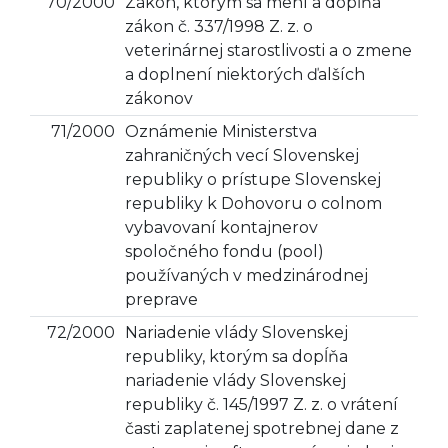
70/2000
Zákon, ktorým sa mení a dopĺňa
zákon č. 337/1998 Z. z. o
veterinárnej starostlivosti a o zmene
a doplnení niektorých ďalších
zákonov
71/2000
Oznámenie Ministerstva
zahraničných vecí Slovenskej
republiky o prístupe Slovenskej
republiky k Dohovoru o colnom
vybavovaní kontajnerov
spoločného fondu (pool)
používaných v medzinárodnej
preprave
72/2000
Nariadenie vlády Slovenskej
republiky, ktorým sa dopĺňa
nariadenie vlády Slovenskej
republiky č. 145/1997 Z. z. o vrátení
časti zaplatenej spotrebnej dane z