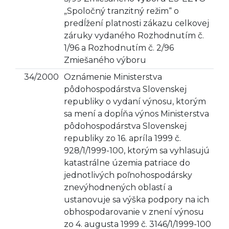
„Spoločný tranzitný režim“ o
predĺžení platnosti zákazu celkovej
záruky vydaného Rozhodnutím č.
1/96 a Rozhodnutím č. 2/96
Zmiešaného výboru
34/2000
Oznámenie Ministerstva
pôdohospodárstva Slovenskej
republiky o vydaní výnosu, ktorým
sa mení a dopĺňa výnos Ministerstva
pôdohospodárstva Slovenskej
republiky zo 16. apríla 1999 č.
928/1/1999-100, ktorým sa vyhlasujú
katastrálne územia patriace do
jednotlivých poľnohospodársky
znevýhodnených oblastí a
ustanovuje sa výška podpory na ich
obhospodarovanie v znení výnosu
zo 4. augusta 1999 č. 3146/1/1999-100