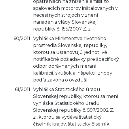
opatreniach na zníženie emisií zo
spaľovacích motorov inštalovaných v
necestných strojoch v znení
nariadenia vlády Slovenskej
republiky č. 155/2007 Z. z.
60/2011
Vyhláška Ministerstva životného
prostredia Slovenskej republiky,
ktorou sa ustanovujú jednotlivé
notifikačné požiadavky pre špecifický
odbor oprávnených meraní,
kalibrácií, skúšok a inšpekcií zhody
podľa zákona o ovzduší
61/2011
Vyhláška Štatistického úradu
Slovenskej republiky, ktorou sa mení
vyhláška Štatistického úradu
Slovenskej republiky č. 597/2002 Z.
z., ktorou sa vydáva štatistický
číselník krajov, štatistický číselník