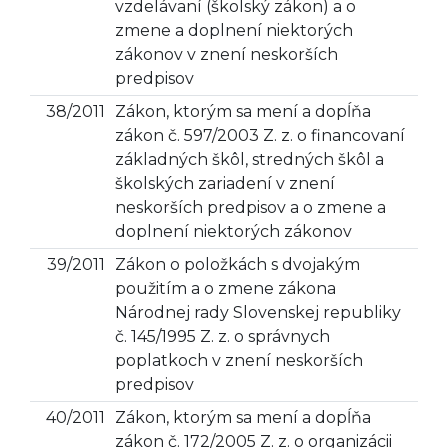
vzdelávaní (školský zákon) a o
zmene a doplnení niektorých
zákonov v znení neskorších
predpisov
38/2011
Zákon, ktorým sa mení a dopĺňa
zákon č. 597/2003 Z. z. o financovaní
základných škôl, stredných škôl a
školských zariadení v znení
neskorších predpisov a o zmene a
doplnení niektorých zákonov
39/2011
Zákon o položkách s dvojakým
použitím a o zmene zákona
Národnej rady Slovenskej republiky
č. 145/1995 Z. z. o správnych
poplatkoch v znení neskorších
predpisov
40/2011
Zákon, ktorým sa mení a dopĺňa
zákon č. 172/2005 Z. z. o organizácii