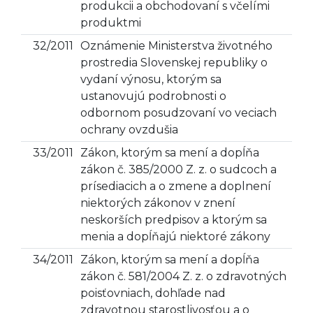
produkcii a obchodovaní s včelími
produktmi
32/2011
Oznámenie Ministerstva životného
prostredia Slovenskej republiky o
vydaní výnosu, ktorým sa
ustanovujú podrobnosti o
odbornom posudzovaní vo veciach
ochrany ovzdušia
33/2011
Zákon, ktorým sa mení a dopĺňa
zákon č. 385/2000 Z. z. o sudcoch a
prísediacich a o zmene a doplnení
niektorých zákonov v znení
neskorších predpisov a ktorým sa
menia a dopĺňajú niektoré zákony
34/2011
Zákon, ktorým sa mení a dopĺňa
zákon č. 581/2004 Z. z. o zdravotných
poisťovniach, dohľade nad
zdravotnou starostlivosťou a o