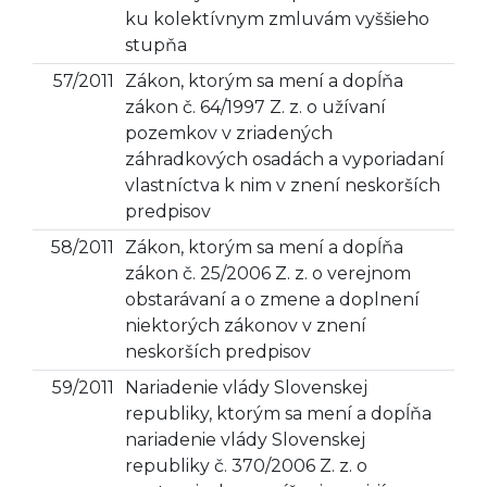
ku kolektívnym zmluvám vyššieho
stupňa
57/2011
Zákon, ktorým sa mení a dopĺňa
zákon č. 64/1997 Z. z. o užívaní
pozemkov v zriadených
záhradkových osadách a vyporiadaní
vlastníctva k nim v znení neskorších
predpisov
58/2011
Zákon, ktorým sa mení a dopĺňa
zákon č. 25/2006 Z. z. o verejnom
obstarávaní a o zmene a doplnení
niektorých zákonov v znení
neskorších predpisov
59/2011
Nariadenie vlády Slovenskej
republiky, ktorým sa mení a dopĺňa
nariadenie vlády Slovenskej
republiky č. 370/2006 Z. z. o