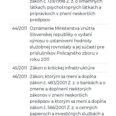
zákon č. 139/1998 Z. z. o omamných
látkach, psychotropných látkach a
prípravkoch v znení neskorších
predpisov
44/2011
Oznámenie Ministerstva vnútra
Slovenskej republiky o vydaní
výnosu o ustanovení hodnoty
služobnej rovnošaty a jej súčastí pre
príslušníkov Policajného zboru v
roku 2011
45/2011
Zákon o kritickej infraštruktúre
46/2011
Zákon, ktorým sa mení a dopĺňa
zákon č. 483/2001 Z. z. o bankách a o
zmene a doplnení niektorých
zákonov v znení neskorších
predpisov a ktorým sa mení a dopĺňa
zákon č. 566/2001 Z. z. o cenných
papieroch a investičných službách a